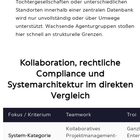
Tochtergesellschaften oder unterschiedlichen
Standorten innerhalb einer zentralen Datenbank
wird nur unvollständig oder über Umwege
unterstützt. Wachsende Agenturgruppen stoßen
hier schnell an strukturelle Grenzen.
Kollaboration, rechtliche
Compliance und
Systemarchitektur im direkten
Vergleich
Fokus / Kriterium
Teamwork
Troi
Kollaboratives
Ganzh
System-Kategorie
Projektmanagement-
Ente