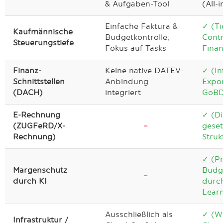
& Aufgaben-Tool
(All-
Einfache Faktura &
✓ (Ti
Kaufmännische
Budgetkontrolle;
Contr
Steuerungstiefe
Fokus auf Tasks
Fina
Finanz-
Keine native DATEV-
✓ (In
Schnittstellen
Anbindung
Expor
(DACH)
integriert
GoBD
E-Rechnung
✓ (Di
(ZUGFeRD/X-
–
gese
Rechnung)
Struk
✓ (Pr
Margenschutz
Budg
–
durch KI
durc
Lear
Ausschließlich als
✓ (Wa
Infrastruktur /