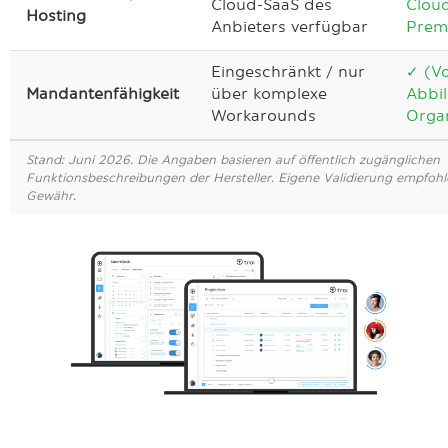
Cloud-SaaS des
Clou
Hosting
Anbieters verfügbar
Premi
Eingeschränkt / nur
✓ (Vo
Mandantenfähigkeit
über komplexe
Abbil
Workarounds
Organ
Stand: Juni 2026. Die Angaben basieren auf öffentlich zugänglichen
Funktionsbeschreibungen der Hersteller. Eigene Validierung empfoh
Gewähr.