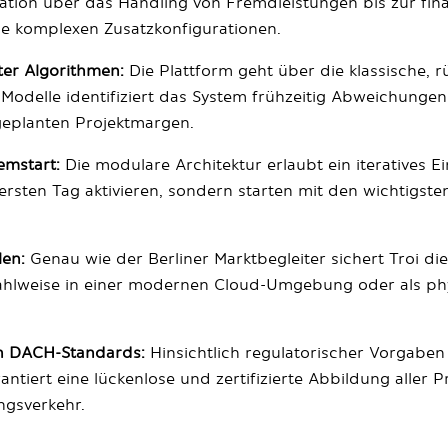
lation über das Handling von Fremdleistungen bis zur f
e komplexen Zusatzkonfigurationen.
nter Algorithmen:
Die Plattform geht über die klassische, 
odelle identifiziert das System frühzeitig Abweichungen i
geplanten Projektmargen.
emstart:
Die modulare Architektur erlaubt ein iteratives 
rsten Tag aktivieren, sondern starten mit den wichtigs
len:
Genau wie der Berliner Marktbegleiter sichert Troi die
h wahlweise in einer modernen Cloud-Umgebung oder als p
en DACH-Standards:
Hinsichtlich regulatorischer Vorgab
antiert eine lückenlose und zertifizierte Abbildung alle
ngsverkehr.