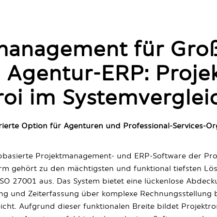
tmanagement für Groß
es Agentur-ERP: Proj
roi im Systemverglei
rierte Option für Agenturen und Professional-Services-Or
ebbasierte Projektmanagement- und ERP-Software der Proj
form gehört zu den mächtigsten und funktional tiefsten L
ISO 27001 aus. Das System bietet eine lückenlose Abdec
g und Zeiterfassung über komplexe Rechnungsstellung bis
ht. Aufgrund dieser funktionalen Breite bildet Projektr