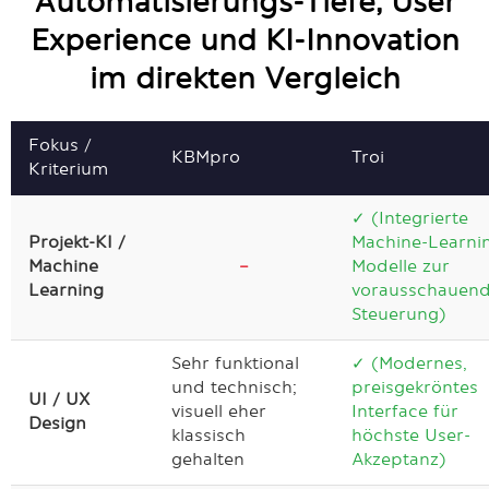
Automatisierungs-Tiefe, User
Experience und KI-Innovation
im direkten Vergleich
Fokus /
KBMpro
Troi
Kriterium
✓ (Integrierte
Projekt-KI /
Machine-Learni
Machine
–
Modelle zur
Learning
vorausschauen
Steuerung)
Sehr funktional
✓ (Modernes,
und technisch;
preisgekröntes
UI / UX
visuell eher
Interface für
Design
klassisch
höchste User-
gehalten
Akzeptanz)