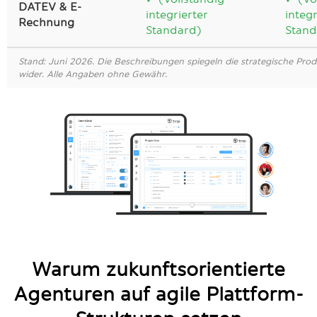
DATEV & E-
integrierter
integr
Rechnung
Standard)
Stand
Stand: Juni 2026. Die Beschreibungen spiegeln die strategische Pro
wider. Alle Angaben ohne Gewähr.
Warum zukunftsorientierte
Agenturen auf agile Plattform-