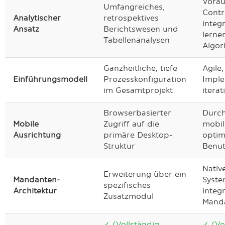
Vora
Umfangreiches,
Contr
Analytischer
retrospektives
integr
Ansatz
Berichtswesen und
lerne
Tabellenanalysen
Algor
Ganzheitliche, tiefe
Agile
Einführungsmodell
Prozesskonfiguration
Imple
im Gesamtprojekt
iterat
Browserbasierter
Durch
Mobile
Zugriff auf die
mobil
Ausrichtung
primäre Desktop-
optim
Struktur
Benut
Nativ
Erweiterung über ein
Mandanten-
Syste
spezifisches
Architektur
integr
Zusatzmodul
Manda
✓ (Vollständig
✓ (Vo